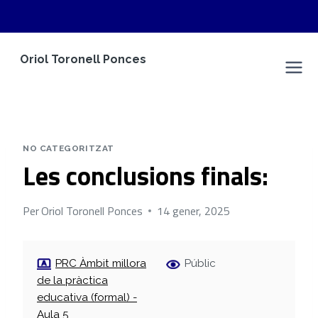
Vés
Oriol Toronell Ponces
al
Espai Personal
contingut
NO CATEGORITZAT
Les conclusions finals:
Per
Oriol Toronell Ponces
14 gener, 2025
PRC Àmbit millora
Públic
de la pràctica
educativa (formal) -
Aula 5