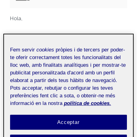
Hola,
En aquesta última entrada del blog m’agradaria
elaborar un conjunt de valoracions personals a
Fem servir
cookies
pròpies i de tercers per poder-
mode de conclusió i tancament d’aquesta etapa.
te oferir correctament totes les funcionalitats del
Primer de tot, agrair el centre per acollir-me i
lloc web, amb finalitats analítiques i per mostrar-te
acompanyar-me en aquesta etapa.
publicitat personalitzada d'acord amb un perfil
elaborat a partir dels teus hàbits de navegació.
Em ve de gust comentar, des d’una visió
Pots acceptar, rebutjar o configurar les teves
psicopedagògica, el gran treball que fa l’hospital
preferències fent clic a sota, o obtenir-ne més
informació en la nostra
política de cookies.
de dia de Nou Barris amb els adolescents i joves
que atenen. La conversa col·laborativa constant
de tots els professionals permet mantenir una
Acceptar
atenció individual total de cadascun dels casos