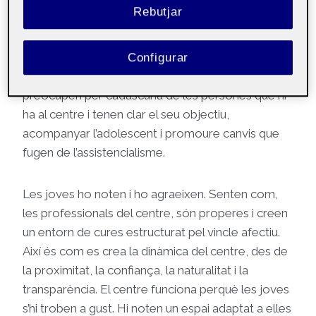
que acullen. Psicòlogues, educadores,
Rebutjar
treballadores socials i psicopedagogues treballen
en xarxa en tot moment, intercanviant informació i
indagant a partir d’aquesta per traçar plans
Configurar
conjunts i ser el màxim d’efectives possibles. Es
preocupen per cadascuna de les persones que hi
ha al centre i tenen clar el seu objectiu,
acompanyar l’adolescent i promoure canvis que
fugen de l’assistencialisme.
Les joves ho noten i ho agraeixen. Senten com,
les professionals del centre, són properes i creen
un entorn de cures estructurat pel vincle afectiu.
Així és com es crea la dinàmica del centre, des de
la proximitat, la confiança, la naturalitat i la
transparència. El centre funciona perquè les joves
s’hi troben a gust. Hi noten un espai adaptat a elles