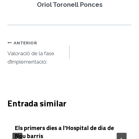
Oriol Toronell Ponces
Navegació
ANTERIOR
d'entrades
Valoració de la fase
d’implementació:
Entrada similar
Els primers dies a l’Hospital de dia de
Nou barris