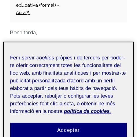
educativa (formal) -
Aula 5
Bona tarda,
En aquesta entrada es presentacel cronograma
Fem servir
cookies
pròpies i de tercers per poder-
de la intervenció educativa en la que s’està
te oferir correctament totes les funcionalitats del
treballant. Una
llibreta de seguiment
per als
lloc web, amb finalitats analítiques i per mostrar-te
usuaris de l’Hospital de dia que sigui motivadora i
publicitat personalitzada d'acord amb un perfil
autoavaluadora.
elaborat a partir dels teus hàbits de navegació.
Pots acceptar, rebutjar o configurar les teves
Cal esmentar que en aquest cronograma no hi
preferències fent clic a sota, o obtenir-ne més
apareix l’observació prèvia ni la detecció de
informació en la nostra
política de cookies.
necessitats, que són etapes claus i necessàries
per a dur a terme el projecte.
Acceptar