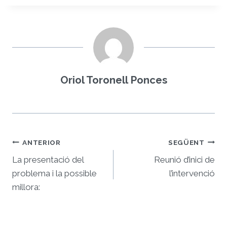
Oriol Toronell Ponces
Navegació
ANTERIOR
SEGÜENT
d'entrades
La presentació del
Reunió d’inici de
problema i la possible
l’intervenció
millora: