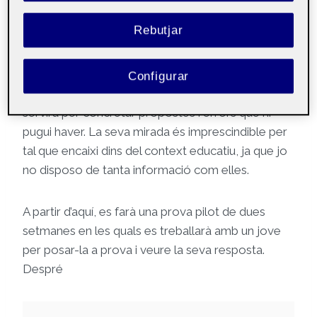
Així i tot, l’inici del cronograma és el disseny, que
Rebutjar
s’està treballant des de ja fa alguns dies amb idees
i aportacions que van sorgint a l’equip. L’objectiu és
tenir-lo acabat a finals de mes, quan es farà la
Configurar
seva presentació als psicopedagogs, trobada que
servirà per concretar propostes i errors que hi
pugui haver. La seva mirada és imprescindible per
tal que encaixi dins del context educatiu, ja que jo
no disposo de tanta informació com elles.
A partir d’aquí, es farà una prova pilot de dues
setmanes en les quals es treballarà amb un jove
per posar-la a prova i veure la seva resposta.
Despré