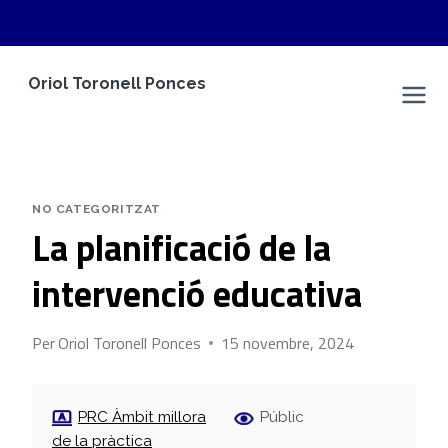
Vés
Oriol Toronell Ponces
al
Espai Personal
contingut
NO CATEGORITZAT
La planificació de la
intervenció educativa
Per
Oriol Toronell Ponces
15 novembre, 2024
PRC Àmbit millora
Públic
de la pràctica