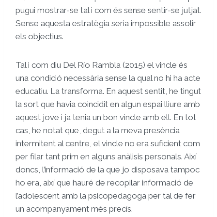
pugui mostrar-se tal i com és sense sentir-se jutjat.
Sense aquesta estratègia seria impossible assolir
els objectius.
Tal i com diu Del Río Rambla (2015) el vincle és
una condició necessària sense la qual no hi ha acte
educatiu. La transforma. En aquest sentit, he tingut
la sort que havia coincidit en algun espai lliure amb
aquest jove i ja tenia un bon vincle amb ell. En tot
cas, he notat que, degut a la meva presència
intermitent al centre, el vincle no era suficient com
per filar tant prim en alguns anàlisis personals. Així
doncs, l’informació de la que jo disposava tampoc
ho era, així que hauré de recopilar informació de
l’adolescent amb la psicopedagoga per tal de fer
un acompanyament més precís.