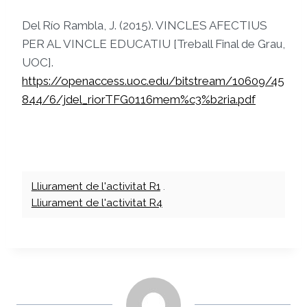
Del Río Rambla, J. (2015). VINCLES AFECTIUS
PER AL VINCLE EDUCATIU [Treball Final de Grau,
UOC].
https://openaccess.uoc.edu/bitstream/10609/45
844/6/jdel_riorTFG0116mem%c3%b2ria.pdf
Lliurament de l'activitat R1
.
Lliurament de l'activitat R4