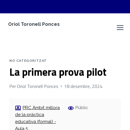
Vés
Oriol Toronell Ponces
al
Espai Personal
contingut
NO CATEGORITZAT
La primera prova pilot
Per
Oriol Toronell Ponces
18 desembre, 2024
PRC Àmbit millora
Públic
de la pràctica
educativa (formal) -
Aula 5