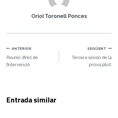
Oriol Toronell Ponces
Navegació
ANTERIOR
SEGÜENT
d'entrades
Reunió d’inici de
Tercera sessió de la
l’intervenció
prova pilot:
Entrada similar